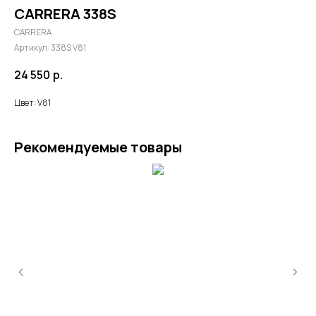
CARRERA 338S
CARRERA
Артикул:
338S V81
24 550
р.
Цвет: V81
Рекомендуемые товары